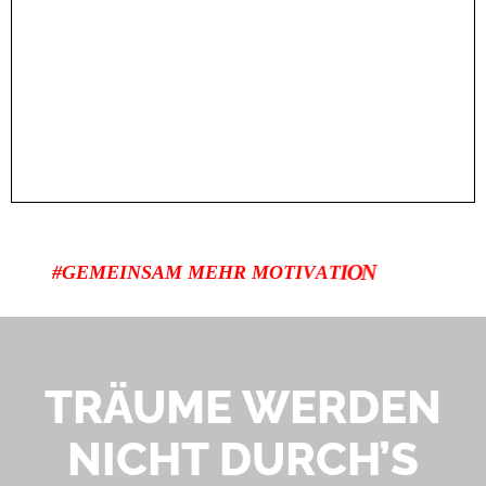
#GEMEINSAM MEHR
M
O
T
I
V
A
T
I
O
N
TRÄUME WERDEN
NICHT DURCH’S