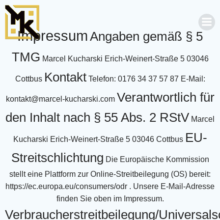
Zum
Inhalt
springen
Impressum
Angaben gemäß § 5
TMG
Marcel Kucharski
Erich-Weinert-Straße 5
03046
Kontakt
Cottbus
Telefon: 0176 34 37 57 87
E-Mail:
Verantwortlich für
kontakt@marcel-kucharski.com
den Inhalt nach § 55 Abs. 2 RStV
Marcel
EU-
Kucharski
Erich-Weinert-Straße 5
03046 Cottbus
Streitschlichtung
Die Europäische Kommission
stellt eine Plattform zur Online-Streitbeilegung (OS) bereit:
https://ec.europa.eu/consumers/odr
.
Unsere E-Mail-Adresse
finden Sie oben im Impressum.
Verbraucherstreitbeilegung/Universalsc