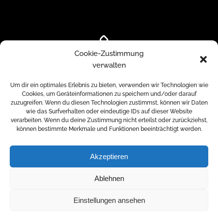
Cookie-Zustimmung
verwalten
0176 34 37 57 87
Um dir ein optimales Erlebnis zu bieten, verwenden wir Technologien wie
Cookies, um Geräteinformationen zu speichern und/oder darauf
zuzugreifen. Wenn du diesen Technologien zustimmst, können wir Daten
wie das Surfverhalten oder eindeutige IDs auf dieser Website
verarbeiten. Wenn du deine Zustimmung nicht erteilst oder zurückziehst,
können bestimmte Merkmale und Funktionen beeinträchtigt werden.
Akzeptieren
© 2026 MEINPERSONAL-TRAINER |
Marcel Kucharski
Ablehnen
Datenschutz
Impressum
Einstellungen ansehen