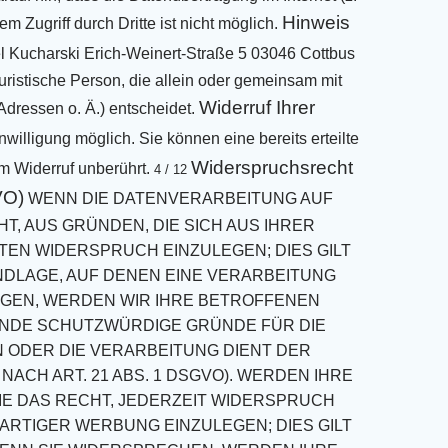
Hinweis
 Zugriff durch Dritte ist nicht
möglich.
l Kucharski
Erich-Weinert-Straße 5
03046 Cottbus
 juristische Person, die allein oder gemeinsam mit
Widerruf Ihrer
Adressen o. Ä.)
entscheidet.
nwilligung möglich. Sie können eine
bereits erteilte
Widerspruchsrecht
m Widerruf unberührt.
4 / 12
VO)
WENN DIE DATENVERARBEITUNG AUF
HT, AUS GRÜNDEN, DIE SICH AUS IHRER
ATEN
WIDERSPRUCH EINZULEGEN; DIES GILT
NDLAGE, AUF DENEN EINE VERARBEITUNG
GEN,
WERDEN WIR IHRE BETROFFENEN
ENDE SCHUTZWÜRDIGE GRÜNDE FÜR DIE
 ODER DIE
VERARBEITUNG DIENT DER
CH ART. 21 ABS. 1 DSGVO).
WERDEN IHRE
IE DAS RECHT, JEDERZEIT WIDERSPRUCH
ARTIGER WERBUNG
EINZULEGEN; DIES GILT