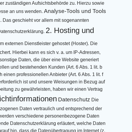
er zuständigen Aufsichtsbehörde zu.
Hierzu sowie
Analyse-Tools und Tools
sse an uns wenden.
. Das geschieht vor
allem mit sogenannten
2. Hosting und
atenschutzerklärung.
m externen Dienstleister gehostet (Hoster). Die
hert. Hierbei kann es sich v.
a. um IP-Adressen,
onstige Daten, die über eine Website generiert
ellen und
bestehenden Kunden (Art. 6 Abs. 1 lit. b
inen professionellen Anbieter (Art. 6 Abs. 1 lit. f
erforderlich ist und unsere Weisungen in Bezug auf
itung zu gewährleisten, haben wir einen Vertrag
ichtinformationen
Datenschutz
Die
ogenen Daten vertraulich und entsprechend der
 werden verschiedene personenbezogene Daten
ende
Datenschutzerklärung erläutert, welche Daten
rauf hin, dass die Datenübertragung im Internet (z.