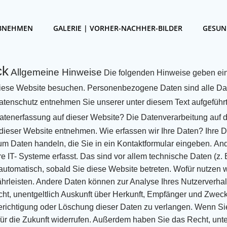
ABNEHMEN
GALERIE | VORHER-NACHHER-BILDER
GESUN
ck
Allgemeine Hinweise
Die folgenden Hinweise geben ein
diese Website besuchen. Personenbezogene Daten sind alle Da
Datenschutz entnehmen
Sie unserer unter diesem Text aufgeführ
 Datenerfassung auf dieser Website?
Die Datenverarbeitung auf d
dieser Website entnehmen.
Wie erfassen wir Ihre Daten?
Ihre 
 um
Daten handeln, die Sie in ein Kontaktformular eingeben.
And
e IT-
Systeme erfasst. Das sind vor allem technische Daten (z. 
 automatisch, sobald Sie diese Website betreten.
Wofür nutzen w
ährleisten. Andere
Daten können zur Analyse Ihres Nutzerverha
ht, unentgeltlich Auskunft über Herkunft, Empfänger und Zweck
erichtigung oder
Löschung dieser Daten zu verlangen. Wenn Sie 
für die Zukunft widerrufen. Außerdem haben Sie das Recht, unte