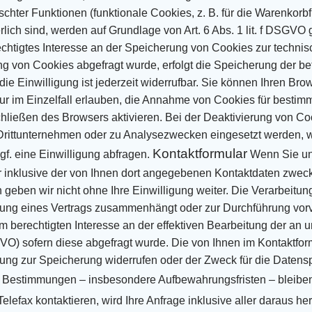
chter Funktionen (funktionale Cookies, z. B. für die
Warenkorbfu
rlich sind, werden auf Grundlage von Art. 6 Abs. 1 lit. f DSGVO
chtigtes Interesse an der Speicherung
von Cookies zur technisc
ng von Cookies abgefragt wurde, erfolgt die Speicherung der be
die Einwilligung ist
jederzeit widerrufbar.
Sie können Ihren Brow
ur im Einzelfall erlauben, die Annahme von Cookies für bestimm
ließen des Browsers aktivieren. Bei der
Deaktivierung von Coo
rittunternehmen oder zu Analysezwecken eingesetzt werden, w
Kontaktformular
f. eine Einwilligung abfragen.
Wenn Sie un
r inklusive der von Ihnen dort angegebenen Kontaktdaten zwec
 geben wir nicht ohne Ihre
Einwilligung weiter.
Die Verarbeitung
llung eines Vertrags zusammenhängt oder zur Durchführung vo
m berechtigten Interesse an der
effektiven Bearbeitung der an un
SGVO) sofern diese abgefragt wurde.
Die von Ihnen im Kontaktfor
igung zur Speicherung widerrufen oder der Zweck für die Datensp
he Bestimmungen –
insbesondere Aufbewahrungsfristen – bleiben
lefax kontaktieren, wird Ihre Anfrage inklusive aller daraus
he