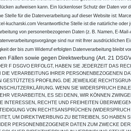
lücken aufweisen kann. Ein lückenloser Schutz der Daten vor dem
e Stelle für die Datenverarbeitung auf dieser Website ist:
Marce
el-kucharski.com
Verantwortliche Stelle ist die natürliche oder
rarbeitung von personenbezogenen Daten (z. B. Namen, E-Mail-
atenverarbeitungsvorgänge sind nur mit Ihrer ausdrücklichen Ei
keit der bis zum Widerruf erfolgten
Datenverarbeitung bleibt vo
en Fällen sowie gegen
Direktwerbung (Art. 21 DSG
ODER F DSGVO
ERFOLGT, HABEN SIE JEDERZEIT DAS REC
N DIE VERARBEITUNG IHRER PERSONENBEZOGENEN D
N GESTÜTZTES
PROFILING. DIE JEWEILIGE RECHTSGRU
ENSCHUTZERKLÄRUNG. WENN SIE WIDERSPRUCH EINLE
EHR VERARBEITEN, ES
SEI DENN, WIR KÖNNEN ZWING
RE INTERESSEN, RECHTE UND FREIHEITEN ÜBERWIEGEN
TEIDIGUNG VON
RECHTSANSPRÜCHEN (WIDERSPRUCH NA
ET, UM DIREKTWERBUNG ZU BETREIBEN,
SO HABEN S
NDER PERSONENBEZOGENER DATEN ZUM ZWECKE DER