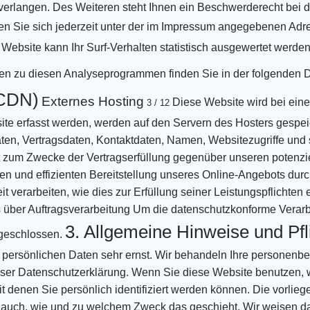
verlangen.
Des Weiteren steht Ihnen ein Beschwerderecht bei d
 Sie sich jederzeit unter der im Impressum
angegebenen Adre
Website kann Ihr Surf-Verhalten statistisch ausgewertet werden
onen zu diesen Analyseprogrammen finden Sie in der folgenden
D
(CDN)
Externes Hosting
Diese Website wird bei eine
3 / 12
ite erfasst werden, werden auf den Servern des Hosters gespeic
en, Vertragsdaten, Kontaktdaten,
Namen, Websitezugriffe und s
gt zum Zwecke der Vertragserfüllung gegenüber unseren potenzi
en und effizienten
Bereitstellung unseres Online-Angebots durch e
t verarbeiten, wie dies zur Erfüllung seiner Leistungspflichten
 über Auftragsverarbeitung
Um die datenschutzkonforme Verarbe
3. Allgemeine Hinweise und Pfl
geschlossen.
 persönlichen Daten sehr ernst. Wir behandeln Ihre
personenbez
eser Datenschutzerklärung.
Wenn Sie diese Website benutzen,
denen Sie persönlich identifiziert werden können. Die vorlieg
 auch, wie
und zu welchem Zweck das geschieht.
Wir weisen da