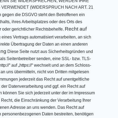
ENN SIE WIDERSPRECHEN, WERDEN IHRE
G VERWENDET (WIDERSPRUCH
NACH ART. 21
n gegen die DSGVO steht den Betroffenen ein
alts, ihres Arbeitsplatzes
oder des Orts des
Recht auf
 oder gerichtlicher Rechtsbehelfe.
g eines Vertrags
automatisiert verarbeiten, an sich
irekte Übertragung der Daten an einen anderen
ung
Diese Seite nutzt aus Sicherheitsgründen und
 als Seitenbetreiber senden, eine SSL- bzw. TLS-
http://“ auf „https://“ wechselt und an dem Schloss-
an uns übermitteln, nicht
von Dritten mitgelesen
mmungen jederzeit das Recht auf unentgeltliche
der Datenverarbeitung und ggf. ein Recht auf
önnen Sie sich jederzeit unter der im Impressum
Recht, die Einschränkung der Verarbeitung Ihrer
ebenen Adresse an uns wenden. Das Recht
auf
ten personenbezogenen Daten bestreiten, benötigen