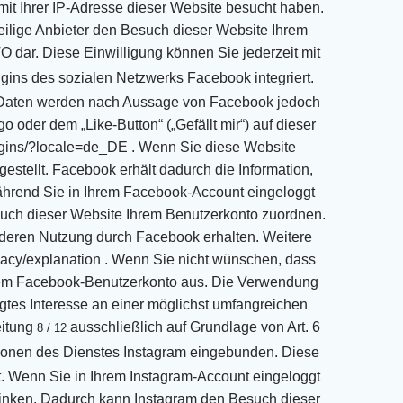
e mit Ihrer IP-Adresse dieser Website besucht haben.
eilige Anbieter den Besuch dieser Website Ihrem
VO dar. Diese
Einwilligung können Sie jederzeit mit
ugins des sozialen Netzwerks Facebook integriert.
n Daten werden nach Aussage
von Facebook jedoch
der dem „Like-Button“ („Gefällt mir“) auf dieser
ugins/?locale=de_DE
.
Wenn Sie diese Website
stellt. Facebook erhält dadurch die Information,
hrend Sie in Ihrem
Facebook-Account eingeloggt
uch dieser Website Ihrem Benutzerkonto zuordnen.
 deren
Nutzung durch Facebook erhalten. Weitere
vacy/explanation
.
Wenn Sie nicht wünschen, dass
hrem Facebook-Benutzerkonto aus.
Die Verwendung
igtes Interesse an einer möglichst umfangreichen
eitung
ausschließlich auf Grundlage von Art. 6
8 / 12
tionen des Dienstes Instagram eingebunden. Diese
.
Wenn Sie in Ihrem Instagram-Account eingeloggt
erlinken. Dadurch kann Instagram den Besuch dieser