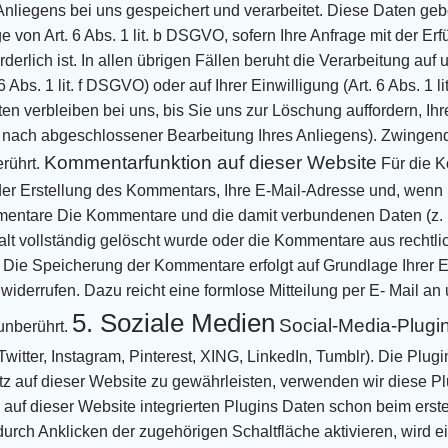
Anliegens
bei uns gespeichert und verarbeitet. Diese Daten gebe
e von Art. 6 Abs. 1 lit. b DSGVO, sofern Ihre Anfrage mit
der Erf
orderlich ist. In allen übrigen Fällen beruht die Verarbeitung au
 Abs. 1 lit. f DSGVO) oder auf Ihrer
Einwilligung (Art. 6 Abs. 1 
en verbleiben bei uns, bis Sie uns zur Löschung
auffordern, Ih
. nach abgeschlossener Bearbeitung Ihres Anliegens). Zwinge
Kommentarfunktion auf dieser Website
rührt.
Für die 
der Erstellung des Kommentars, Ihre E-Mail-Adresse und, wenn 
mentare
Die Kommentare und die damit verbundenen Daten (z. 
halt vollständig gelöscht wurde oder die Kommentare aus
rechtl
Die Speicherung der Kommentare erfolgt auf Grundlage Ihrer Ein
 widerrufen. Dazu reicht eine formlose Mitteilung per E-
Mail an 
5. Soziale Medien
Social-Media-Plugin
unberührt.
witter, Instagram,
Pinterest, XING, LinkedIn, Tumblr).
Die Plugi
z auf dieser Website zu gewährleisten, verwenden wir diese P
auf dieser Website integrierten Plugins
Daten schon beim erste
durch Anklicken der zugehörigen Schaltfläche aktivieren, wird e