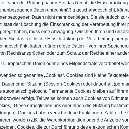
 die Dauer der Prüfung haben Sie das Recht, die
Einschränkung 
rsonenbezogenen Daten unrechtmäßig geschah/geschieht, könn
nenbezogenen Daten nicht mehr benötigen, Sie sie jedoch zur
 statt der
Löschung die Einschränkung der Verarbeitung Ihrer
ngelegt haben, muss eine Abwägung zwischen
Ihren und unser
ben Sie das Recht, die Einschränkung der Verarbeitung Ihrer
eingeschränkt haben, dürfen diese Daten – von
ihrer Speicheru
von Rechtsansprüchen oder zum Schutz der Rechte einer ander
der Europäischen Union oder
eines Mitgliedstaats verarbeitet we
rwenden so genannte „Cookies“. Cookies sind kleine Textdateie
 Dauer einer Sitzung
(Session-Cookies) oder dauerhaft (perma
 automatisch gelöscht. Permanente Cookies bleiben auf Ihrem
bbrowser erfolgt.
Teilweise können auch Cookies von Drittunt
ookies). Diese ermöglichen uns oder Ihnen die Nutzung bestimm
tungen).
Cookies haben verschiedene Funktionen. Zahlreiche C
nieren würden (z.B. die Warenkorbfunktion oder die Anzeige
von
uzeigen.
Cookies, die zur Durchführung des elektronischen Ko