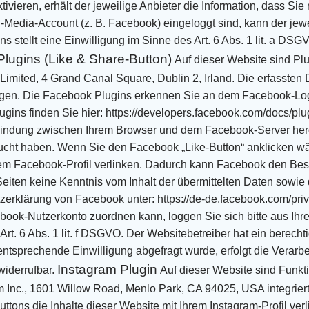
tivieren,
erhält der jeweilige Anbieter die Information, dass Si
l-Media-Account (z. B. Facebook) eingeloggt sind, kann der
jew
ns stellt eine Einwilligung im Sinne des Art. 6 Abs. 1 lit. a DSG
lugins (Like & Share-Button)
Auf dieser Website sind Pl
Limited, 4 Grand Canal Square, Dublin 2, Irland. Die erfasste
agen.
Die Facebook Plugins erkennen Sie an dem Facebook-Logo o
gins finden Sie hier:
https://developers.facebook.com/docs/pl
rbindung zwischen Ihrem Browser
und dem Facebook-Server herge
cht haben. Wenn Sie den Facebook „Like-Button“ anklicken wä
rem Facebook-Profil
verlinken. Dadurch kann Facebook den Bes
 Seiten keine Kenntnis vom Inhalt der übermittelten Daten sowie
tzerklärung
von Facebook unter:
https://de-de.facebook.com/pri
ebook-Nutzerkonto
zuordnen kann, loggen Sie sich bitte aus I
rt. 6 Abs. 1 lit. f DSGVO. Der
Websitebetreiber hat ein berecht
ntsprechende Einwilligung abgefragt wurde, erfolgt die Verarb
Instagram Plugin
widerrufbar.
Auf dieser Website sind Funk
 Inc., 1601 Willow Road, Menlo Park, CA 94025, USA integriert
uttons
die Inhalte dieser Website mit Ihrem Instagram-Profil v