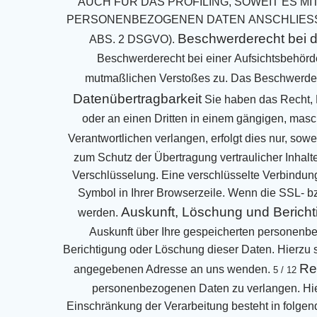
AUCH FÜR DAS PROFILING, SOWEIT ES M
PERSONENBEZOGENEN DATEN
ANSCHLIES
Beschwerderecht bei d
ABS. 2 DSGVO).
Beschwerderecht bei einer
Aufsichtsbehörde
mutmaßlichen Verstoßes zu. Das Beschwerder
Datenübertragbarkeit
Sie haben das Recht, D
oder an einen Dritten in einem gängigen, mas
Verantwortlichen
verlangen, erfolgt dies nur, sowe
zum Schutz der Übertragung vertraulicher Inhalt
Verschlüsselung. Eine verschlüsselte Verbindun
Symbol in Ihrer Browserzeile.
Wenn die SSL- bzw
Auskunft, Löschung und Bericht
werden.
Auskunft über Ihre gespeicherten personenb
Berichtigung oder Löschung dieser Daten. Hierzu 
Re
angegebenen Adresse an uns wenden.
5 / 12
personenbezogenen Daten zu verlangen.
Hi
Einschränkung der Verarbeitung besteht in folgen