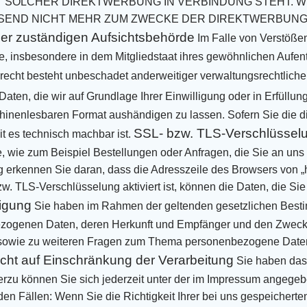
IT SOLCHER DIREKTWERBUNG IN
VERBINDUNG STEHT. W
SEND NICHT MEHR ZUM ZWECKE DER DIREKTWERBUN
er zuständigen Aufsichtsbehörde
Im Falle von Verstöße
, insbesondere in dem Mitgliedstaat ihres gewöhnlichen Aufenth
echt besteht unbeschadet anderweitiger
verwaltungsrechtlicher
aten, die wir auf Grundlage Ihrer Einwilligung oder in Erfüllun
chinenlesbaren Format
aushändigen zu lassen. Sofern Sie die d
SSL- bzw. TLS-Verschlüssel
it es technisch machbar ist.
e, wie zum
Beispiel Bestellungen oder Anfragen, die Sie an uns
g erkennen Sie daran, dass die Adresszeile des Browsers von
„
. TLS-Verschlüsselung aktiviert ist, können die Daten, die Sie 
igung
Sie haben im Rahmen der geltenden gesetzlichen Besti
ezogenen Daten, deren Herkunft und Empfänger und den
Zweck 
sowie
zu weiteren Fragen zum Thema personenbezogene Daten k
cht auf Einschränkung der Verarbeitung
Sie haben das 
erzu können Sie sich jederzeit unter der im Impressum angeg
den Fällen:
Wenn Sie die Richtigkeit Ihrer bei uns gespeicher