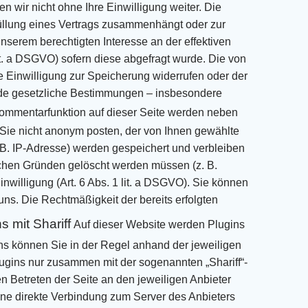
n wir nicht ohne Ihre Einwilligung weiter.
Die
üllung eines Vertrags zusammenhängt oder zur
f unserem berechtigten Interesse an der
effektiven
lit. a DSGVO) sofern diese abgefragt wurde.
Die von
re Einwilligung zur Speicherung widerrufen oder der
nde gesetzliche Bestimmungen –
insbesondere
Kommentarfunktion auf dieser Seite werden neben
Sie nicht anonym posten, der von Ihnen
gewählte
B. IP-Adresse) werden gespeichert und verbleiben
ichen Gründen gelöscht werden müssen (z. B.
willigung (Art. 6 Abs. 1 lit. a DSGVO). Sie
können
uns. Die Rechtmäßigkeit der bereits erfolgten
s mit Shariff
Auf dieser Website werden Plugins
ns können Sie in der Regel anhand der jeweiligen
lugins nur zusammen mit der
sogenannten „Shariff“-
n Betreten der Seite an den jeweiligen Anbieter
ine
direkte Verbindung zum Server des Anbieters